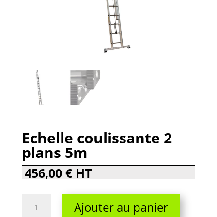
Echelle coulissante 2
plans 5m
456,00
€
HT
Echelle
Ajouter au panier
coulissante