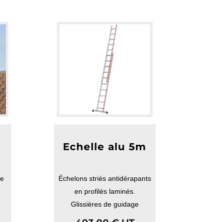
Echelle alu 5m
ve
Échelons striés antidérapants
en profilés laminés.
Glissières de guidage
massives en acier.