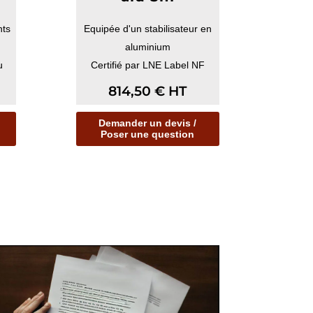
nts
Equipée d'un stabilisateur en
aluminium
u
Certifié par LNE Label NF
ECHELLES
814,50
€
HT
Conforme à la nor...
Demander un devis /
Poser une question