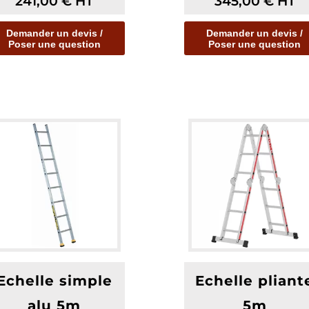
241,00
€
HT
345,00
€
HT
Demander un devis /
Demander un devis /
Poser une question
Poser une question
Echelle simple
Echelle pliant
alu 5m
5m