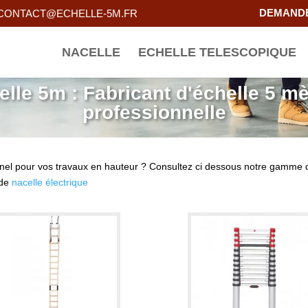
DEMANDE
CONTACT@ECHELLE-5M.FR
NACELLE
ECHELLE TELESCOPIQUE
elle 5m : Fabricant d'échelle 5 mè
professionnelle
nnel pour vos travaux en hauteur ? Consultez ci dessous notre gamme d
 de
nacelle électrique