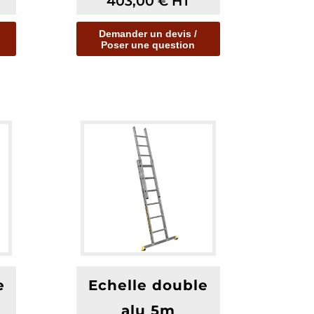
403,00
€
HT
...
Demander un devis /
Poser une question
e
Echelle double
alu 5m