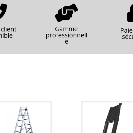


Gamme
 client
Pai
professionnell
nible
séc
e