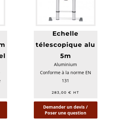
Echelle
5m
télescopique alu
el
5m
Aluminium
e
Conforme à la norme EN
e
131
Garantie 2ans
283,00
€
HT
Demander un devis /
Poser une question