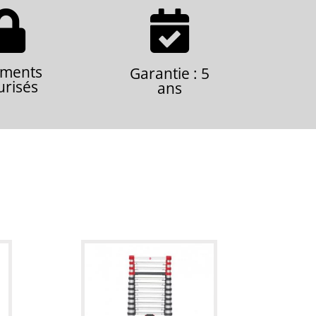


ements
Garantie : 5
urisés
ans