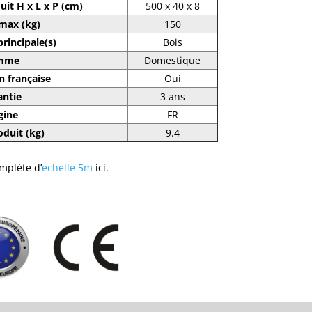
it H x L x P (cm)
500 x 40 x 8
max (kg)
150
principale(s)
Bois
mme
Domestique
n française
Oui
antie
3 ans
gine
FR
oduit (kg)
9.4
mplète d’
echelle 5m
ici.