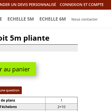
NDER UN DEVIS PERSONNALISÉ
CONNEXION ET COMPTE
E
ECHELLE 5M
ECHELLE 6M
Nous contacter
oit 5m pliante
r au panier
une question
de plans
1
’échelons
2×10