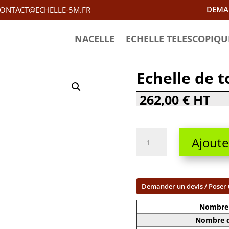
DEMA
ONTACT@ECHELLE-5M.FR
NACELLE
ECHELLE TELESCOPIQU
Echelle de t
262,00
€
HT
Echelle
Ajoute
de
toit
5m
pliante
Demander un devis / Poser 
quantity
Nombre 
Nombre d