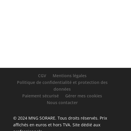
À propos
Publications
Commentaires
CGV
Mentions légales
Politique de confidentialité et protection des
données
Paiement sécurisé
Gérer mes cookies
Nous contacter
© 2024 MNG SORARE. Tous droits réservés. Prix
affichés en euros et hors TVA. Site dédié aux