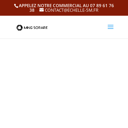
APPELEZ NOTRE COMMERCIAL AU 07 89 61 76
38
CONTACT@ECHELLE-5M.FR
Guil
lau
me
Sor
re