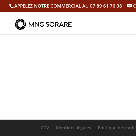
APPELEZ NOTRE COMMERCIAL AU 07 89 61 76 38
C
Gu
À propos
Publications
CGV
Mentions légales
Politique de confi