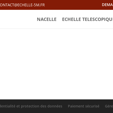
DEMA
ONTACT@ECHELLE-5M.FR
NACELLE
ECHELLE TELESCOPIQU
illaume Sorre
Commentaires
dentialité et protection des données
Paiement sécurisé
Gére